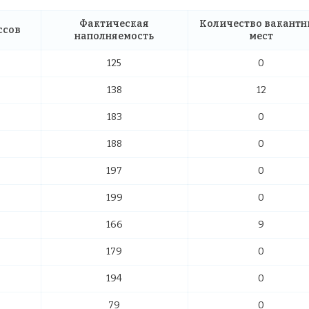
Фактическая
Количество вакант
ссов
наполняемость
мест
125
0
138
12
183
0
188
0
197
0
199
0
166
9
179
0
194
0
79
0