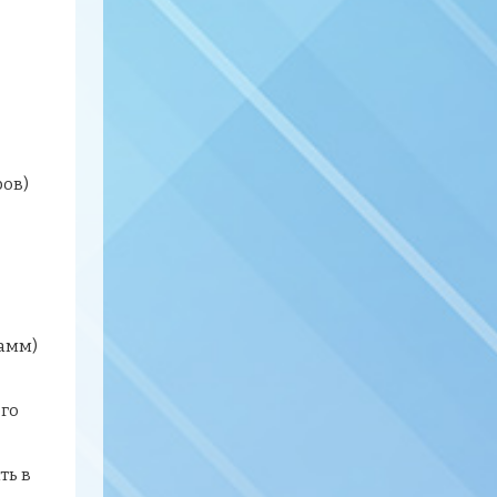
ров)
амм)
ого
ть в