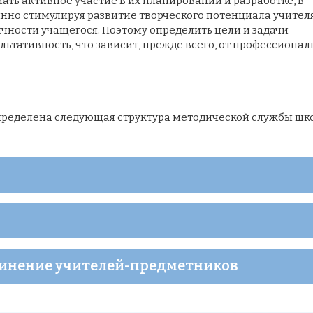
ать активное участие в их планировании и разработке, в
нно стимулируя развитие творческого потенциала учителя
чности учащегося. Поэтому определить цели и задачи
льтативность, что зависит, прежде всего, от профессионал
пределена следующая структура методической службы шк
динение учителей-предметников