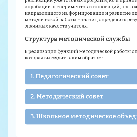
реализации уже готовых программ, но и приним
апробации экспериментов и инноваций, постоя
направленного на формирование и развитие ли
методической работы – значит, определить резу
значимых качеств учителя.
Структура методической службы
В реализации функций методической работы о
которая выглядит таким образом:
1. Педагогический совет
2. Методический совет
3. Школьное методическое объе