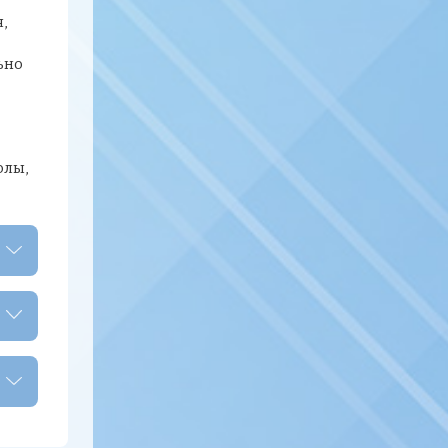
,
ьно
олы,